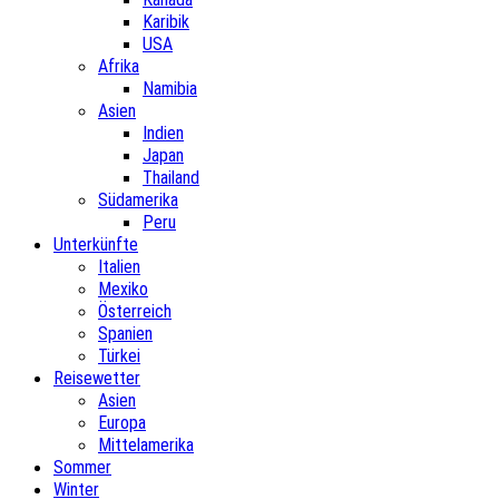
Karibik
USA
Afrika
Namibia
Asien
Indien
Japan
Thailand
Südamerika
Peru
Unterkünfte
Italien
Mexiko
Österreich
Spanien
Türkei
Reisewetter
Asien
Europa
Mittelamerika
Sommer
Winter