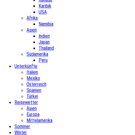
Karibik
USA
Afrika
Namibia
Asien
Indien
Japan
Thailand
Südamerika
Peru
Unterkünfte
Italien
Mexiko
Österreich
Spanien
Türkei
Reisewetter
Asien
Europa
Mittelamerika
Sommer
Winter