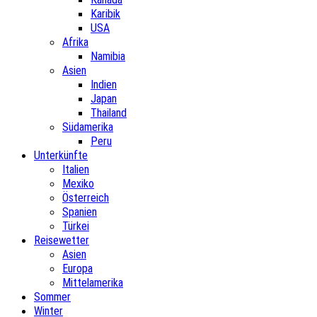
Karibik
USA
Afrika
Namibia
Asien
Indien
Japan
Thailand
Südamerika
Peru
Unterkünfte
Italien
Mexiko
Österreich
Spanien
Türkei
Reisewetter
Asien
Europa
Mittelamerika
Sommer
Winter