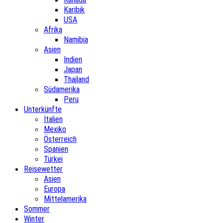
Karibik
USA
Afrika
Namibia
Asien
Indien
Japan
Thailand
Südamerika
Peru
Unterkünfte
Italien
Mexiko
Österreich
Spanien
Türkei
Reisewetter
Asien
Europa
Mittelamerika
Sommer
Winter