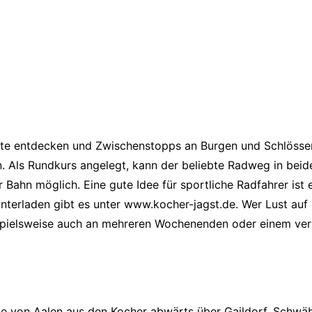
dte entdecken und Zwischenstopps an Burgen und Schlössern
. Als Rundkurs angelegt, kann der beliebte Radweg in bei
 Bahn möglich. Eine gute Idee für sportliche Radfahrer ist
rladen gibt es unter www.kocher-jagst.de. Wer Lust auf e
spielsweise auch an mehreren Wochenenden oder einem ve
 von Aalen aus den Kocher abwärts über Gaildorf, Schwäbis