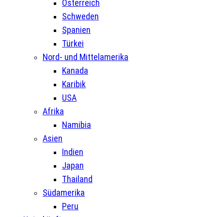
Österreich
Schweden
Spanien
Türkei
Nord- und Mittelamerika
Kanada
Karibik
USA
Afrika
Namibia
Asien
Indien
Japan
Thailand
Südamerika
Peru