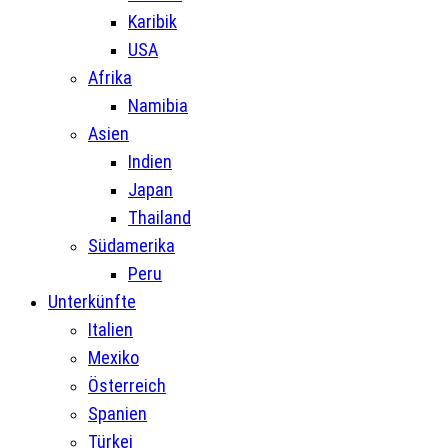
Karibik
USA
Afrika
Namibia
Asien
Indien
Japan
Thailand
Südamerika
Peru
Unterkünfte
Italien
Mexiko
Österreich
Spanien
Türkei