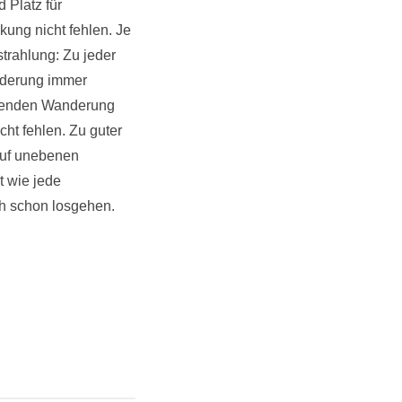
 Platz für
ung nicht fehlen. Je
trahlung: Zu jeder
nderung immer
engenden Wanderung
ht fehlen. Zu guter
 auf unebenen
t wie jede
ch schon losgehen.