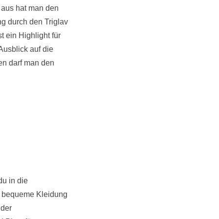
r aus hat man den
g durch den Triglav
 ein Highlight für
Ausblick auf die
sen darf man den
du in die
st bequeme Kleidung
 der