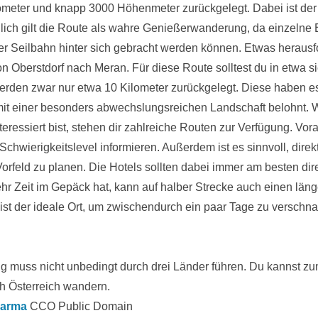
ometer und knapp 3000 Höhenmeter zurückgelegt. Dabei ist der T
lich gilt die Route als wahre Genießerwanderung, da einzelne
r Seilbahn hinter sich gebracht werden können. Etwas herausfo
 Oberstdorf nach Meran. Für diese Route solltest du in etwa 
rden zwar nur etwa 10 Kilometer zurückgelegt. Diese haben es t
mit einer besonders abwechslungsreichen Landschaft belohnt. 
ressiert bist, stehen dir zahlreiche Routen zur Verfügung. Vora
chwierigkeitslevel informieren. Außerdem ist es sinnvoll, direkt
rfeld zu planen. Die Hotels sollten dabei immer am besten di
hr Zeit im Gepäck hat, kann auf halber Strecke auch einen län
ist der ideale Ort, um zwischendurch ein paar Tage zu verschna
 muss nicht unbedingt durch drei Länder führen. Du kannst zu
h Österreich wandern.
Karma
CCO Public Domain