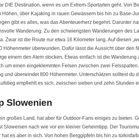
ar DIE Destination, wenn es um Extrem-Sportarten geht. Von Be
 Höhen, über Kajaking in rauen Gewässern bis hin zu Base-J
egen gibt es alles, was das Abenteuerherz begehrt. Darunter nat
hsvolle Wanderung. Zu den schwierigsten Wanderungen des La
a. Zwar ist die Route nur etwa 16 Kilometer lang. Auf diesen „
0 Höhenmeter überwunden. Dafür lässt die Aussicht über den N
ge einem den Atem stocken. Etwas einfach ist die Wanderung 
ich um einen eingeklemmten Felsen zwischen zwei Felsspalten.
ang und überwindet 800 Höhenmeter. Unterschätzen solltest du 
 Aufstieg empfiehlt es sich, zwischen sieben und zehn Stunden 
p Slowenien
ein großes Land, hat aber für Outdoor-Fans einiges zu bieten.
st Slowenien nach wie vor ein kleiner Geheimtipp. Der Tourismus
hat es aber in sich. Von hohen Berggipfeln bis hin zu türkisfarb