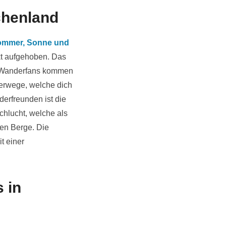
chenland
ommer, Sonne und
ekt aufgehoben. Das
ch Wanderfans kommen
derwege, welche dich
erfreunden ist die
chlucht, welche als
en Berge. Die
t einer
 in