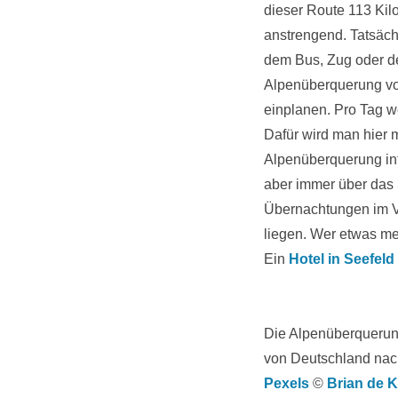
dieser Route 113 Kil
anstrengend. Tatsäch
dem Bus, Zug oder de
Alpenüberquerung von
einplanen. Pro Tag we
Dafür wird man hier 
Alpenüberquerung inte
aber immer über das S
Übernachtungen im Vo
liegen. Wer etwas me
Ein
Hotel in Seefeld
Die Alpenüberquerung
von Deutschland nac
Pexels
©
Brian de 