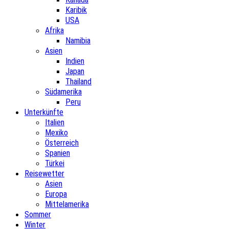
Karibik
USA
Afrika
Namibia
Asien
Indien
Japan
Thailand
Südamerika
Peru
Unterkünfte
Italien
Mexiko
Österreich
Spanien
Türkei
Reisewetter
Asien
Europa
Mittelamerika
Sommer
Winter